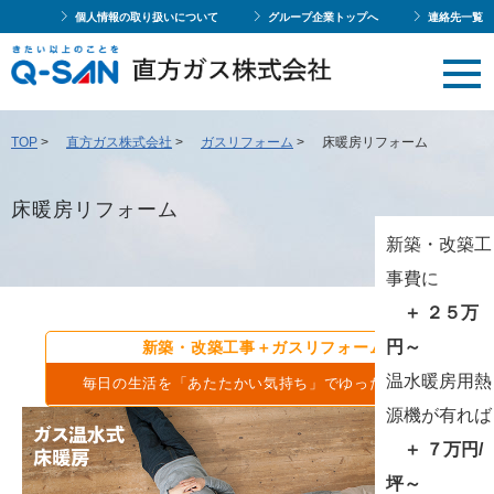
個人情報の取り扱いについて
グループ企業トップへ
連絡先一覧
TOP
>
直方ガス株式会社
>
ガスリフォーム
>
床暖房リフォーム
床暖房リフォーム
新築・改築工
事費に
＋ ２５万
円～
新築・改築工事＋ガスリフォーム
温水暖房用熱
毎日の生活を「あたたかい気持ち」でゆったり快適に
源機が有れば
＋ ７万円/
坪～