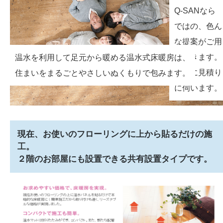
Q-SANなら
ではの、色ん
な提案がご用
意できます。
温水を利用して足元から暖める温水式床暖房は、
直ぐに見積り
住まいをまるごとやさしいぬくもりで包みます。
に伺います。
現在、お使いのフローリングに上から貼るだけの施
工。
２階のお部屋にも設置できる共有設置タイプです。